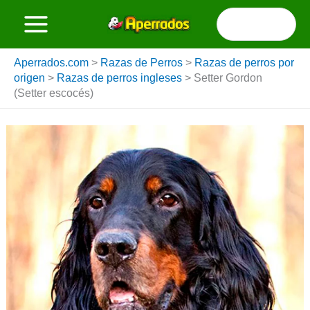
Ir
Buscar
al
por:
contenido
Aperrados.com
>
Razas de Perros
>
Razas de perros por
origen
>
Razas de perros ingleses
>
Setter Gordon
(Setter escocés)