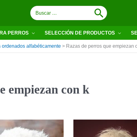
Buscar
por:
RA PERROS
SELECCIÓN DE PRODUCTOS
SE
 ordenados alfabéticamente
>
Razas de perros que empiezan 
ue empiezan con k
Kuvasz
Komondor