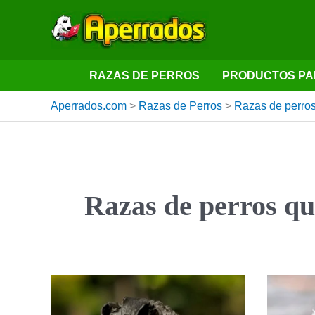
Ir
al
contenido
RAZAS DE PERROS
PRODUCTOS PA
Aperrados.com
>
Razas de Perros
>
Razas de perros
Razas de perros q
Kerry
Blue