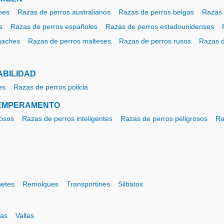
nes
Razas de perros australianos
Razas de perros belgas
Razas 
s
Razas de perros españoles
Razas de perros estadounidenses
gaches
Razas de perros malteses
Razas de perros rusos
Razas d
ABILIDAD
es
Razas de perros policia
TEMPERAMENTO
ñosos
Razas de perros inteligentes
Razas de perros peligrosos
Ra
etes
Remolques
Transportines
Silbatos
nas
Vallas