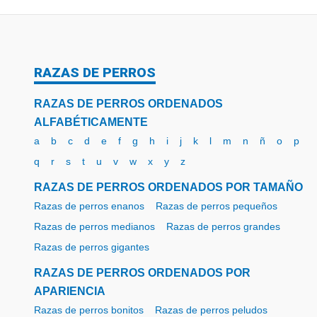
RAZAS DE PERROS
RAZAS DE PERROS ORDENADOS
ALFABÉTICAMENTE
a
b
c
d
e
f
g
h
i
j
k
l
m
n
ñ
o
p
q
r
s
t
u
v
w
x
y
z
RAZAS DE PERROS ORDENADOS POR TAMAÑO
Razas de perros enanos
Razas de perros pequeños
Razas de perros medianos
Razas de perros grandes
Razas de perros gigantes
RAZAS DE PERROS ORDENADOS POR
APARIENCIA
Razas de perros bonitos
Razas de perros peludos