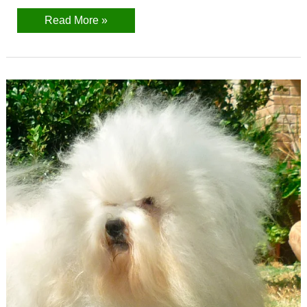
Read More »
Bichón
Boloñés