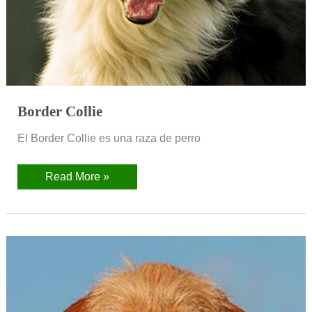
Border Collie
El Border Collie es una raza de perro
Read More »
Basset
Leonado
de
Bretaña
(Basset
Fauve
de