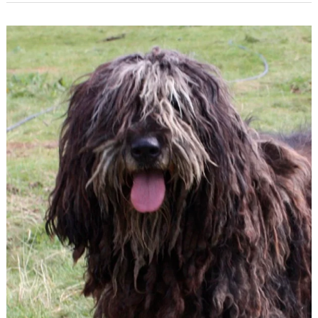
Bergamasco
(pastor
de
Bérgamo)