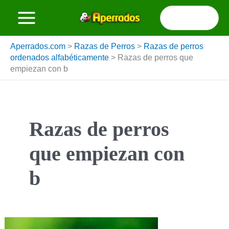
Ir
Buscar
al
por:
contenido
Aperrados.com
>
Razas de Perros
>
Razas de perros
ordenados alfabéticamente
>
Razas de perros que
empiezan con b
Razas de perros
que empiezan con
b
Braco
de