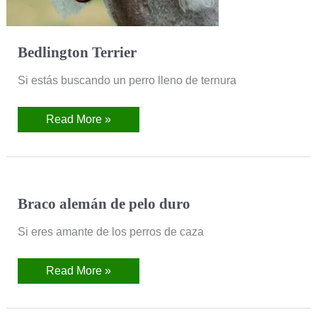
Bedlington Terrier
Si estás buscando un perro lleno de ternura
Read More »
Braco
Braco alemán de pelo duro
alemán
de
Si eres amante de los perros de caza
pelo
duro
Read More »