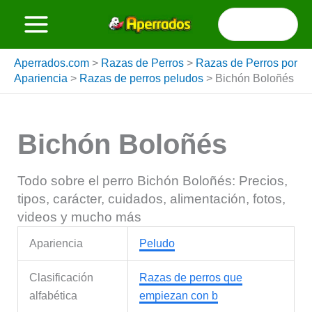
Ir
Buscar
al
por:
contenido
Aperrados.com
>
Razas de Perros
>
Razas de Perros por
Apariencia
>
Razas de perros peludos
>
Bichón Boloñés
Bichón Boloñés
Todo sobre el perro Bichón Boloñés: Precios,
tipos, carácter, cuidados, alimentación, fotos,
videos y mucho más
Apariencia
Peludo
Clasificación
Razas de perros que
alfabética
empiezan con b