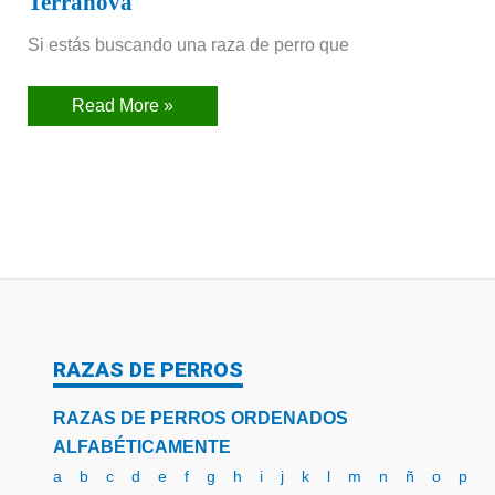
Terranova
Si estás buscando una raza de perro que
Read More »
RAZAS DE PERROS
RAZAS DE PERROS ORDENADOS
ALFABÉTICAMENTE
a
b
c
d
e
f
g
h
i
j
k
l
m
n
ñ
o
p