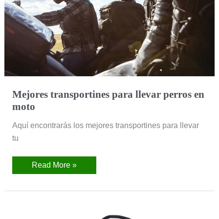
Mejores transportines para llevar perros en
moto
Aquí encontrarás los mejores transportines para llevar
tu
Read More »
Mejores
transportines