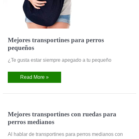
Mejores transportines para perros
pequeños
¿Te gusta estar siempre apegado a tu pequeño
Read More »
Mejores
Mejores transportines con ruedas para
transportines
perros medianos
con
ruedas
para
Al hablar de transportines para perros medianos con
perros