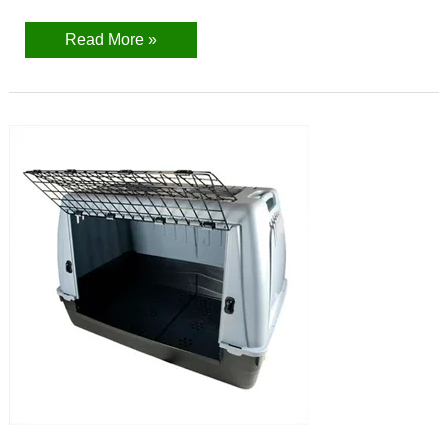
medianos
Read More »
Mejores
transportines
para
perros
medianos