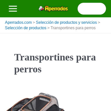
Ir
Buscar
al
por:
contenido
Aperrados.com
>
Selección de productos y servicios
>
Selección de productos
>
Transportines para perros
Transportines para
perros
Mejores
transportines
para
perros