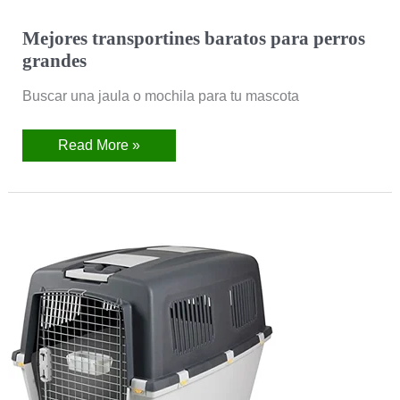
Mejores
Mejores transportines baratos para perros
transportines
grandes
baratos
para
perros
Buscar una jaula o mochila para tu mascota
grandes
Read More »
Mejores
transportines
para
perros
grandes