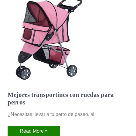
con
ruedas
para
perros
Mejores transportines con ruedas para
perros
¿Necesitas llevar a tu perro de paseo, al
Read More »