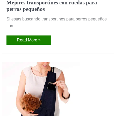
Mejores
Mejores transportines con ruedas para
transportines
perros pequeños
con
ruedas
para
Si estás buscando transportines para perros pequeños
perros
pequeños
con
Read More »
Mejores
transportines
para
perros
pequeños