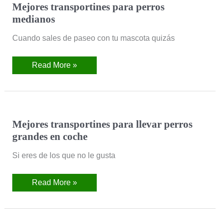
Mejores transportines para perros
medianos
Cuando sales de paseo con tu mascota quizás
Read More »
Mejores
Mejores transportines para llevar perros
transportines
grandes en coche
para
llevar
perros
Si eres de los que no le gusta
grandes
en
coche
Read More »