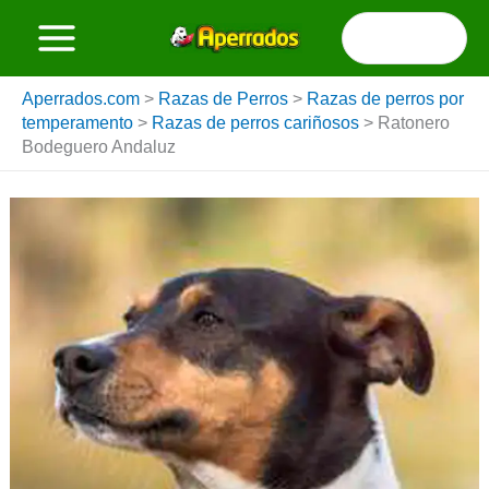
Ir
Buscar
al
por:
contenido
Aperrados.com
>
Razas de Perros
>
Razas de perros por
temperamento
>
Razas de perros cariñosos
>
Ratonero
Bodeguero Andaluz