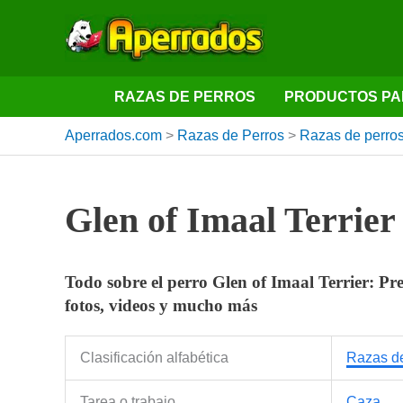
Ir
al
contenido
RAZAS DE PERROS
PRODUCTOS PA
Aperrados.com
>
Razas de Perros
>
Razas de perros
Glen of Imaal Terrier
Todo sobre el perro Glen of Imaal Terrier: Prec
fotos, videos y mucho más
Clasificación alfabética
Razas de
Tarea o trabajo
Caza