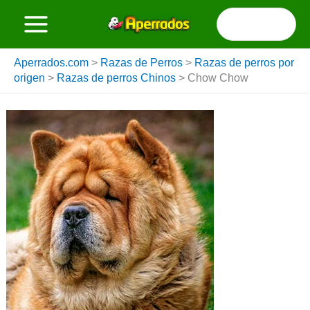
Ir
Buscar
al
por:
contenido
Aperrados.com
>
Razas de Perros
>
Razas de perros por
origen
>
Razas de perros Chinos
>
Chow Chow