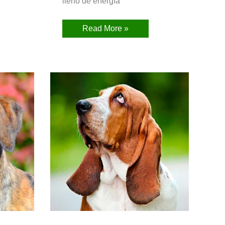
lleno de energía
Read More »
Basset
Hound