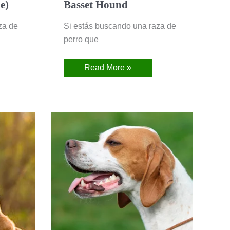
e)
Basset Hound
za de
Si estás buscando una raza de
perro que
Read More »
Pointer
Inglés