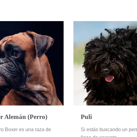
Bóxer
Puli
Alemán
(Perro)
r Alemán (Perro)
Puli
ro Boxer es una raza de
Si estás buscando un per