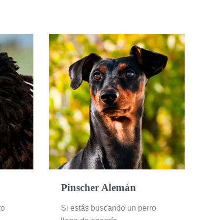
Pinscher
Alemán
Pinscher Alemán
ro
Si estás buscando un perro