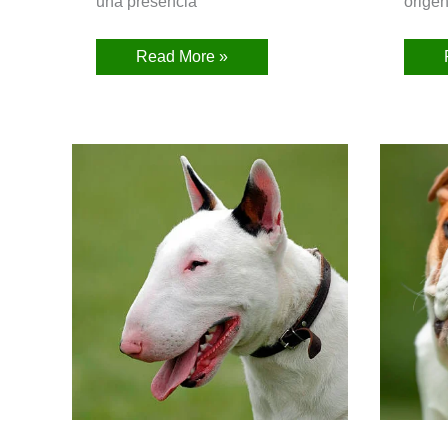
una presencia
orige
Read More »
Bull
Terrier