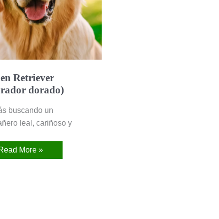
en Retriever
rador dorado)
tás buscando un
ñero leal, cariñoso y
Read More »