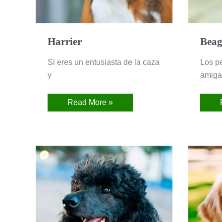
Harrier
Beag
Si eres un entusiasta de la caza
Los p
y
amiga
Read More »
Caniche
(French
Poodle)