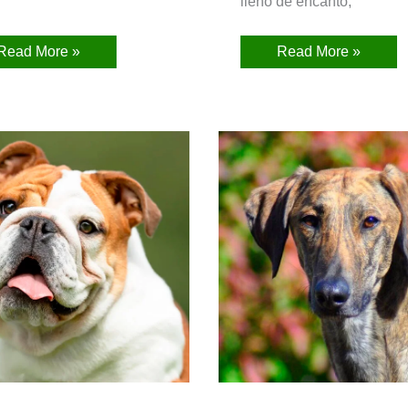
n
lleno de encanto,
Read More »
Read More »
Bulldog
Sloughi
Inglés
(Galgo
árabe)