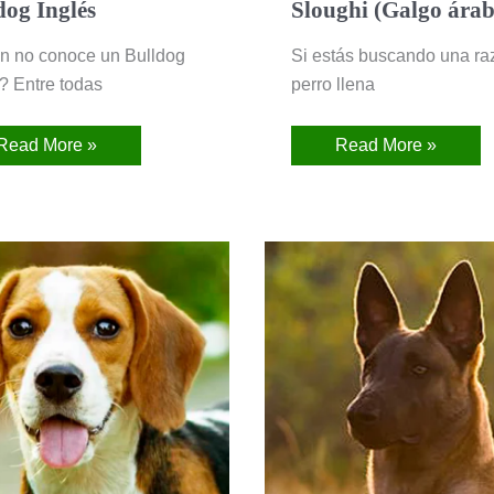
dog Inglés
Sloughi (Galgo árab
n no conoce un Bulldog
Si estás buscando una ra
? Entre todas
perro llena
Read More »
Read More »
Beagle
Pastor
Belga