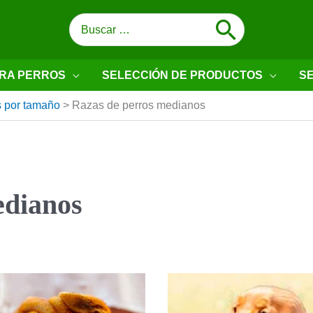
Buscar
por:
RA PERROS
SELECCIÓN DE PRODUCTOS
SE
s por tamaño
>
Razas de perros medianos
edianos
Shar
Cocker
Pei
Spaniel