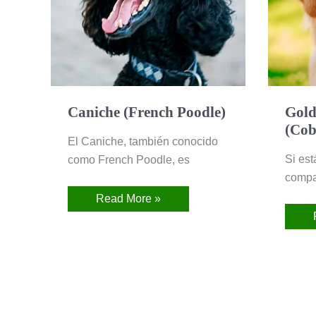
Caniche (French Poodle)
Gold
(Cob
El Caniche, también conocido
Si es
como French Poodle, es
compa
Read More »