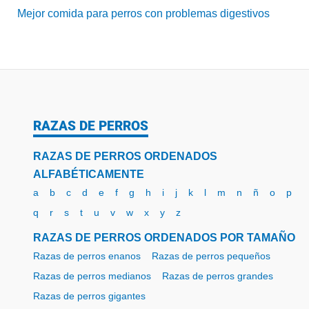
Mejor comida para perros con problemas digestivos
RAZAS DE PERROS
RAZAS DE PERROS ORDENADOS
ALFABÉTICAMENTE
a
b
c
d
e
f
g
h
i
j
k
l
m
n
ñ
o
p
q
r
s
t
u
v
w
x
y
z
RAZAS DE PERROS ORDENADOS POR TAMAÑO
Razas de perros enanos
Razas de perros pequeños
Razas de perros medianos
Razas de perros grandes
Razas de perros gigantes