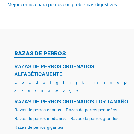
Mejor comida para perros con problemas digestivos
RAZAS DE PERROS
RAZAS DE PERROS ORDENADOS
ALFABÉTICAMENTE
a
b
c
d
e
f
g
h
i
j
k
l
m
n
ñ
o
p
q
r
s
t
u
v
w
x
y
z
RAZAS DE PERROS ORDENADOS POR TAMAÑO
Razas de perros enanos
Razas de perros pequeños
Razas de perros medianos
Razas de perros grandes
Razas de perros gigantes