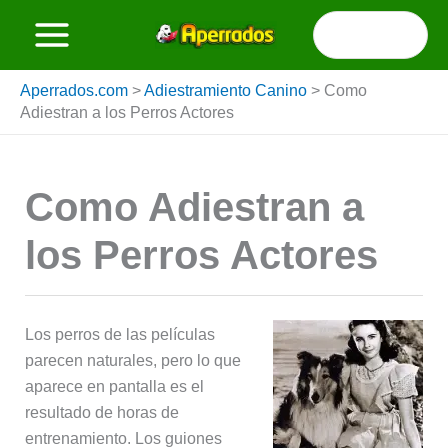
Ir
Buscar
al
por:
contenido
Aperrados.com
>
Adiestramiento Canino
>
Como
Adiestran a los Perros Actores
Como Adiestran a
los Perros Actores
Los perros de las películas
parecen naturales, pero lo que
aparece en pantalla es el
resultado de horas de
entrenamiento. Los guiones