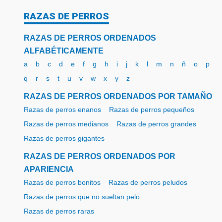
RAZAS DE PERROS
RAZAS DE PERROS ORDENADOS
ALFABÉTICAMENTE
a
b
c
d
e
f
g
h
i
j
k
l
m
n
ñ
o
p
q
r
s
t
u
v
w
x
y
z
RAZAS DE PERROS ORDENADOS POR TAMAÑO
Razas de perros enanos
Razas de perros pequeños
Razas de perros medianos
Razas de perros grandes
Razas de perros gigantes
RAZAS DE PERROS ORDENADOS POR
APARIENCIA
Razas de perros bonitos
Razas de perros peludos
Razas de perros que no sueltan pelo
Razas de perros raras