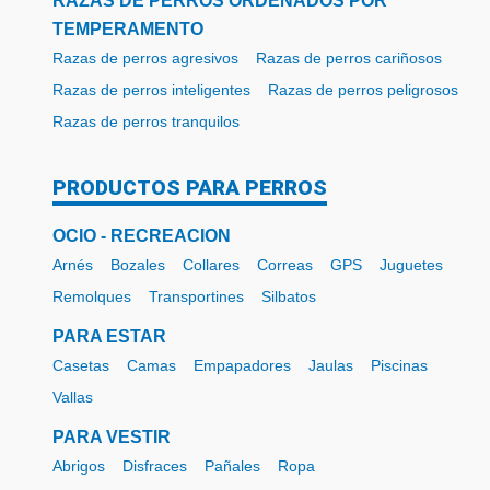
RAZAS DE PERROS ORDENADOS POR
TEMPERAMENTO
Razas de perros agresivos
Razas de perros cariñosos
Razas de perros inteligentes
Razas de perros peligrosos
Razas de perros tranquilos
PRODUCTOS PARA PERROS
OCIO - RECREACION
Arnés
Bozales
Collares
Correas
GPS
Juguetes
Remolques
Transportines
Silbatos
PARA ESTAR
Casetas
Camas
Empapadores
Jaulas
Piscinas
Vallas
PARA VESTIR
Abrigos
Disfraces
Pañales
Ropa