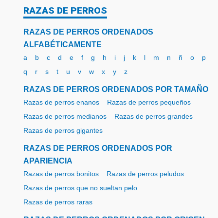
RAZAS DE PERROS
RAZAS DE PERROS ORDENADOS
ALFABÉTICAMENTE
a
b
c
d
e
f
g
h
i
j
k
l
m
n
ñ
o
p
q
r
s
t
u
v
w
x
y
z
RAZAS DE PERROS ORDENADOS POR TAMAÑO
Razas de perros enanos
Razas de perros pequeños
Razas de perros medianos
Razas de perros grandes
Razas de perros gigantes
RAZAS DE PERROS ORDENADOS POR
APARIENCIA
Razas de perros bonitos
Razas de perros peludos
Razas de perros que no sueltan pelo
Razas de perros raras