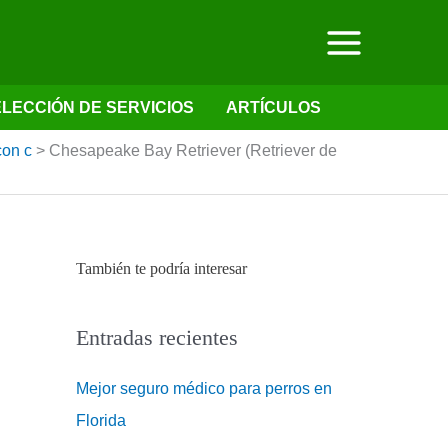
LECCIÓN DE SERVICIOS
ARTÍCULOS
con c
>
Chesapeake Bay Retriever (Retriever de
También te podría interesar
Entradas recientes
Mejor seguro médico para perros en
Florida