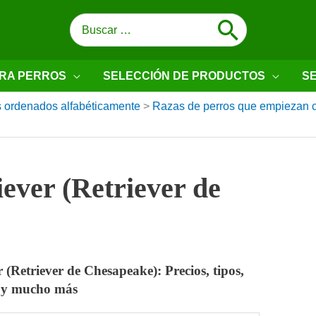
Buscar
por:
RA PERROS
SELECCIÓN DE PRODUCTOS
SE
 ordenados alfabéticamente
>
Razas de perros que empiezan 
ever (Retriever de
(Retriever de Chesapeake): Precios, tipos,
os y mucho más